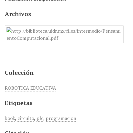
i
n
Archivos
c
i
p
a
l
Colección
ROBOTICA EDUCATIVA
Etiquetas
book
,
circuito
,
plc
,
programacion