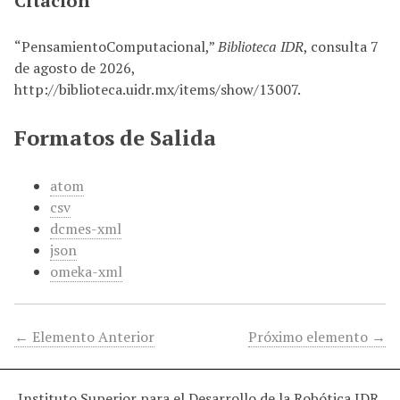
Citación
“PensamientoComputacional,”
Biblioteca IDR
, consulta 7
de agosto de 2026,
http://biblioteca.uidr.mx/items/show/13007
.
Formatos de Salida
atom
csv
dcmes-xml
json
omeka-xml
← Elemento Anterior
Próximo elemento →
Instituto Superior para el Desarrollo de la Robótica IDR.